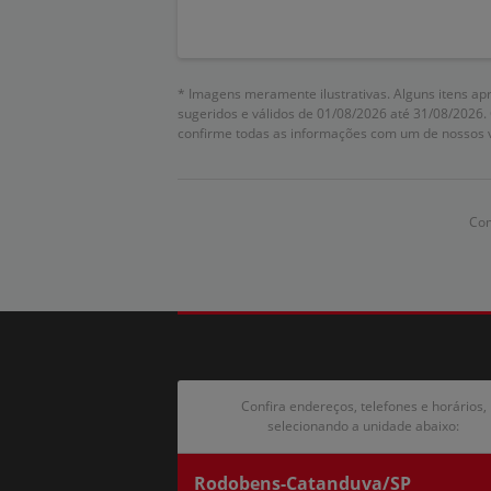
* Imagens meramente ilustrativas. Alguns itens ap
sugeridos e válidos de 01/08/2026 até 31/08/2026.
confirme todas as informações com um de nossos 
Com
Confira endereços, telefones e horários,
selecionando a unidade abaixo:
Rodobens-Catanduva/SP