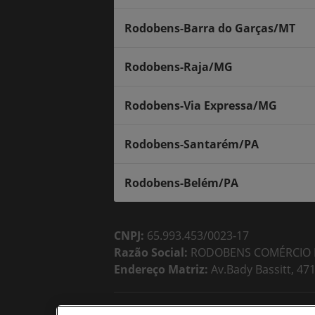
Rodobens-Barra do Garças/MT
Rodobens-Raja/MG
Rodobens-Via Expressa/MG
Rodobens-Santarém/PA
Rodobens-Belém/PA
CNPJ:
65.993.453/0023-17
Razão Social:
RODOBENS COMÉRCIO E
Endereço Matriz:
Av.Bady Bassitt, 471