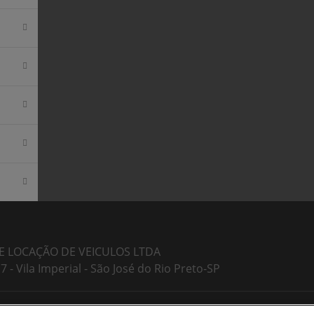
 LOCAÇÃO DE VEICULOS LTDA
7 - Vila Imperial - São José do Rio Preto-SP