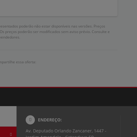
resentados poderão não estar disponíveis nas versões. Preços
 Os preços poderão ser modificados sem aviso prévio. Consulte e
vendedores.
partilhe essa oferta:
ENDEREÇO:
Av. Deputado Orlando Zancaner, 1447 -