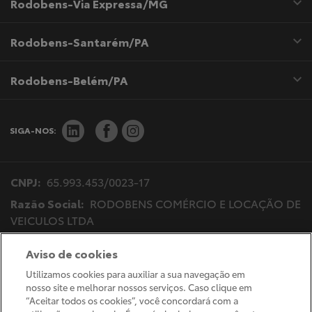
Rodobens-Via Expressa/MG
Rodobens-Santarém/PA
Rodobens-Belém/PA
SIGA-NOS:
CNPJ:
65.993.453/0023-17
Razão Social:
RODOBENS COMÉRCIO E LOCAÇÃO DE
VEICULOS LTDA
Endereço Matriz:
Av.Bady Bassitt, 4717 - Vila Imperial
Aviso de cookies
- São José do Rio Preto-SP
Utilizamos cookies para auxiliar a sua navegação em
nosso site e melhorar nossos serviços. Caso clique em
“Aceitar todos os cookies”, você concordará com a
Desacelere. Seu bem maior é a vida.