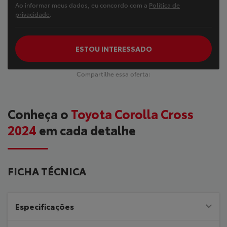
Ao informar meus dados, eu concordo com a
Política de
privacidade
.
ESTOU INTERESSADO
Compartilhe essa oferta:
Conheça o
Toyota Corolla Cross
2024
em cada detalhe
FICHA TÉCNICA
Especificações