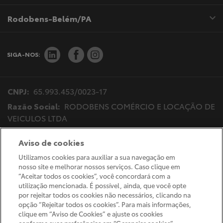
Rodobens-Belém/PA
SIGA-NOS:
CNPJ:
65.993.453/0023-17
Razão Social:
RODOBENS COMÉRCIO E LOCAÇÃO DE
VEICULOS LTDA
Endereço Matriz:
Av.Bady Bassitt, 4717 - Vila Imperial
Aviso de cookies
- São José do Rio Preto-SP
Utilizamos cookies para auxiliar a sua navegação em
nosso site e melhorar nossos serviços. Caso clique em
“Aceitar todos os cookies”, você concordará com a
Desacelere. Seu bem maior é a vida.
utilização mencionada. É possível, ainda, que você opte
por rejeitar todos os cookies não necessários, clicando na
opção “Rejeitar todos os cookies”. Para mais informações,
clique em “Aviso de Cookies” e ajuste os cookies