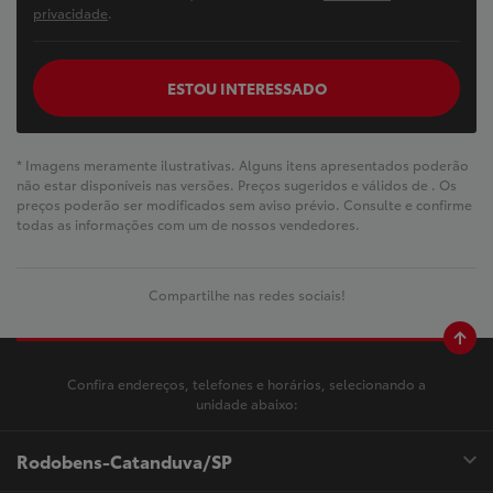
privacidade
.
ESTOU INTERESSADO
* Imagens meramente ilustrativas. Alguns itens apresentados poderão
não estar disponíveis nas versões. Preços sugeridos e válidos de
. Os
preços poderão ser modificados sem aviso prévio. Consulte e confirme
todas as informações com um de nossos vendedores.
Compartilhe nas redes sociais!
Confira endereços, telefones e horários, selecionando a
unidade abaixo:
Rodobens-Catanduva/SP