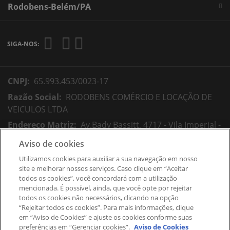
Rodobens-Belém/PA
SIGA-NOS:
CNPJ:
65.993.453/0023-17
Razão Social:
RODOBENS COMÉRCIO E LOCAÇÃO DE
VEICULOS LTDA
Endereço Matriz:
Av.Bady Bassitt, 4717 - Vila Imperial -
São José do Rio Preto-SP
Aviso de cookies
Utilizamos cookies para auxiliar a sua navegação em nosso
site e melhorar nossos serviços. Caso clique em “Aceitar
Desacelere. Seu bem maior é a vida.
todos os cookies”, você concordará com a utilização
mencionada. É possível, ainda, que você opte por rejeitar
todos os cookies não necessários, clicando na opção
“Rejeitar todos os cookies”. Para mais informações, clique
em “Aviso de Cookies” e ajuste os cookies conforme suas
© Copyright 2026
preferências em “Gerenciar cookies”.
Aviso de Cookies