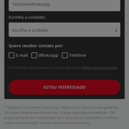
Escolha a unidade:
Escolha a unidade
Quero receber contato por:
E-mail
Whatsapp
Telefone
Ao informar meus dados, eu concordo com a
Política de privacidade
.
ESTOU INTERESSADO
* Imagens meramente ilustrativas. Alguns itens apresentados poderão
não estar disponíveis nas versões. Preços sugeridos e válidos de
. Os
preços poderão ser modificados sem aviso prévio. Consulte e confirme
todas as informações com um de nossos vendedores.