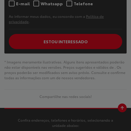
E-mail
Whatsapp
Telefone
Ao informar meus dados, eu concordo com a
Política de
privacidade
.
ESTOU INTERESSADO
* Imagens meramente ilustrativas. Alguns itens apresentados poderão
não estar disponíveis nas versões. Preços sugeridos e válidos de
. Os
preços poderão ser modificados sem aviso prévio. Consulte e confirme
todas as informações com um de nossos vendedores.
Compartilhe nas redes sociais!
Confira endereços, telefones e horários, selecionando a
unidade abaixo: