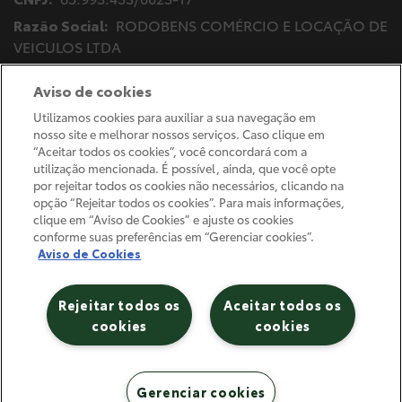
Razão Social:
RODOBENS COMÉRCIO E LOCAÇÃO DE
VEICULOS LTDA
Endereço Matriz:
Av.Bady Bassitt, 4717 - Vila Imperial
Aviso de cookies
- São José do Rio Preto-SP
Utilizamos cookies para auxiliar a sua navegação em
nosso site e melhorar nossos serviços. Caso clique em
“Aceitar todos os cookies”, você concordará com a
Desacelere. Seu bem maior é a vida.
utilização mencionada. É possível, ainda, que você opte
por rejeitar todos os cookies não necessários, clicando na
opção “Rejeitar todos os cookies”. Para mais informações,
clique em “Aviso de Cookies” e ajuste os cookies
conforme suas preferências em “Gerenciar cookies”.
© Copyright 2026
Aviso de Cookies
AutoForce - Todos os direitos reservados.
Política de privacidade
.
Rejeitar todos os
Aceitar todos os
Gerenciar cookies
cookies
cookies
Gerenciar cookies