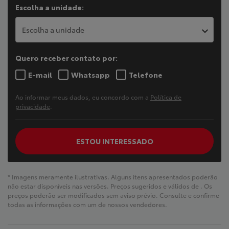
Escolha a unidade:
Escolha a unidade
Quero receber contato por:
E-mail
Whatsapp
Telefone
Ao informar meus dados, eu concordo com a
Política de
privacidade
.
ESTOU INTERESSADO
* Imagens meramente ilustrativas. Alguns itens apresentados poderão
não estar disponíveis nas versões. Preços sugeridos e válidos de
. Os
preços poderão ser modificados sem aviso prévio. Consulte e confirme
todas as informações com um de nossos vendedores.