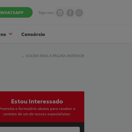
WHATSAPP
Siga-nos:
ens
Consórcio
←
VOLTAR PARA A PÁGINA ANTERIOR
Estou Interessado
Preencha o formulário abaixo para receber o
contato de um de nossos especialistas: