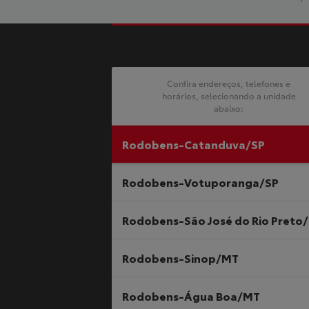
Confira endereços, telefones e
horários, selecionando a unidade
abaixo:
Rodobens-Catanduva/SP
Rodobens-Votuporanga/SP
Rodobens-São José do Rio Preto
Rodobens-Sinop/MT
Rodobens-Água Boa/MT