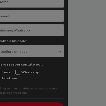
colha a unidade:
Escolha a unidade
ero receber contato por:
E-mail
Whatsapp
Telefone
 informar meus dados, eu concordo com a
ítica de privacidade
.