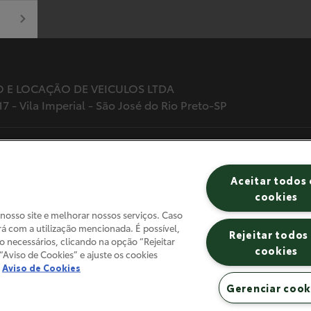
E LOCAÇÃO DE VEICULOS LTDA
17 - Vila Imperial - São José do Rio Preto-SP
.
Aceitar todos 
cookies
 reservados.
 nosso site e melhorar nossos serviços. Caso
rá com a utilização mencionada. É possível,
Rejeitar todos
ão necessários, clicando na opção “Rejeitar
cookies
“Aviso de Cookies” e ajuste os cookies
Aviso de Cookies
Gerenciar cook