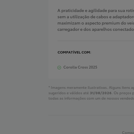
A praticidade e agilidade para sua ro
sem a utilização de cabos e adaptadore
maximizam o aspecto premium do veíc
carregador e dos aparelhos conectado
COMPATÍVEL COM:
Corolla Cross 2025
* Imagens meramente ilustrativas. Alguns itens 
sugeridos e válidos até
31/08/2026
. Os preços 
todas as informações com um de nossos vended
Compar