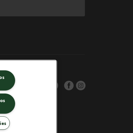
os
SIGA-NOS:
 os
ies