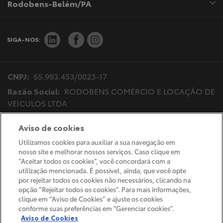
Rodobens-Belém/PA
SIGA-NOS:
CNPJ:
65.993.453/0023-17
Razão Social:
RODOBENS COMÉRCIO E LOCAÇÃO DE
VEICULOS LTDA
Endereço Matriz:
Av.Bady Bassitt, 4717 - Vila Imperial
Aviso de cookies
- São José do Rio Preto-SP
Utilizamos cookies para auxiliar a sua navegação em
nosso site e melhorar nossos serviços. Caso clique em
“Aceitar todos os cookies”, você concordará com a
Desacelere. Seu bem maior é a vida.
utilização mencionada. É possível, ainda, que você opte
por rejeitar todos os cookies não necessários, clicando na
opção “Rejeitar todos os cookies”. Para mais informações,
clique em “Aviso de Cookies” e ajuste os cookies
conforme suas preferências em “Gerenciar cookies”.
© Copyright 2026
Aviso de Cookies