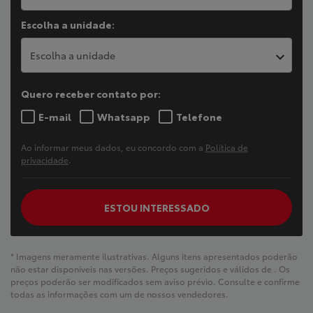
Escolha a unidade:
Escolha a unidade
Quero receber contato por:
E-mail
Whatsapp
Telefone
Ao informar meus dados, eu concordo com a
Política de
privacidade
.
ESTOU INTERESSADO
* Imagens meramente ilustrativas. Alguns itens apresentados poderão
não estar disponíveis nas versões. Preços sugeridos e válidos de
. Os
preços poderão ser modificados sem aviso prévio. Consulte e confirme
todas as informações com um de nossos vendedores.